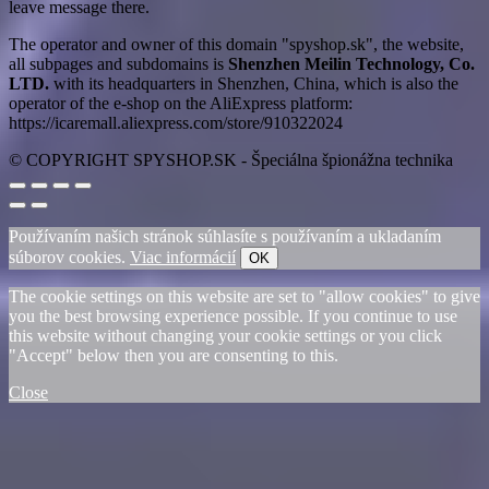
leave message there.
The operator and owner of this domain "spyshop.sk", the website,
all subpages and subdomains is
Shenzhen Meilin Technology, Co.
LTD.
with its headquarters in Shenzhen, China, which is also the
operator of the e-shop on the AliExpress platform:
https://icaremall.aliexpress.com/store/910322024
© COPYRIGHT SPYSHOP.SK - Špeciálna špionážna technika
Používaním našich stránok súhlasíte s používaním a ukladaním
súborov cookies.
Viac informácií
OK
The cookie settings on this website are set to "allow cookies" to give
you the best browsing experience possible. If you continue to use
this website without changing your cookie settings or you click
"Accept" below then you are consenting to this.
Close