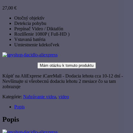
27,00
€
Otočný objektív
Detekcia pohybu
Prepínač Video / Diktafón
Rozlíšenie 1080P ( Full-HD )
Vstavaná batéria
Umiestnenie kdekoľvek
Mám otázku k tomuto produktu
Kúpiť na AliExprese iCareMall - Dodacia lehota cca 10-12 dní -
Nevšímajte si všeobecnú dodaciu lehotu 2 mesiace čo sa tam
zobrazuje
Kategórie:
Nahrávanie videa
,
video
Popis
Popis