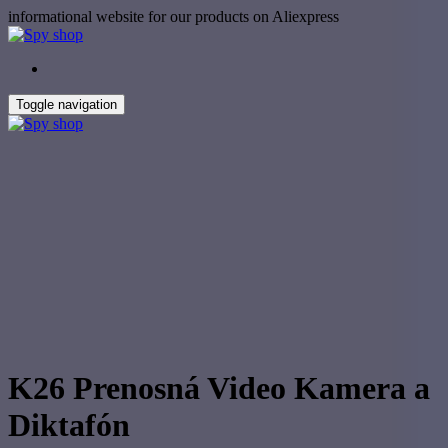
Skip
informational website for our products on Aliexpress
to
the
content
Toggle navigation
K26 Prenosná Video Kamera a
Diktafón