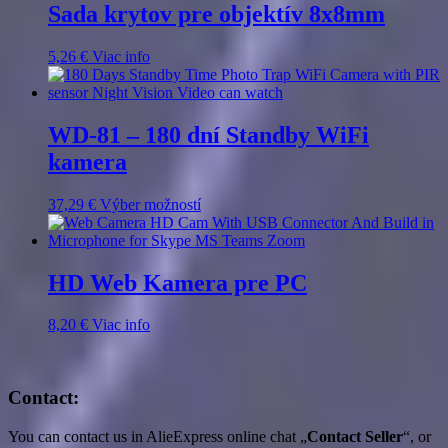
Sada krytov pre objektív 8x8mm
5,26
€
Viac info
WD-81 – 180 dní Standby WiFi
kamera
Tento
37,29
€
Výber možností
produkt
má
viacero
variantov.
HD Web Kamera pre PC
Možnosti
si
8,20
€
Viac info
môžete
vybrať
na
stránke
Contact:
produktu.
You can contact us in AlieExpress online chat „
Contact Seller
“, or