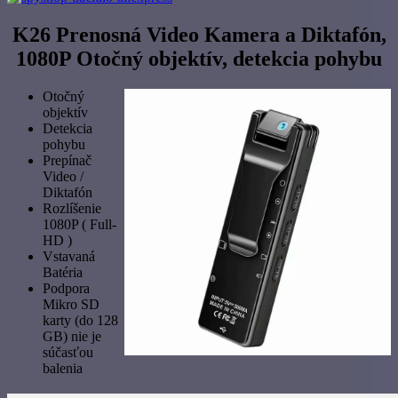
K26 Prenosná Video Kamera a Diktafón,
1080P Otočný objektív, detekcia pohybu
Otočný
objektív
Detekcia
pohybu
Prepínač
Video /
Diktafón
Rozlíšenie
1080P ( Full-
HD )
Vstavaná
Batéria
Podpora
Mikro SD
karty (do 128
GB) nie je
súčasťou
balenia