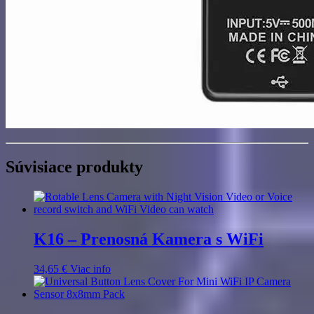
Súvisiace produkty
K16 – Prenosná Kamera s WiFi
34,65
€
Viac info