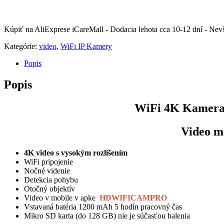
Kúpiť na AliExprese iCareMall - Dodacia lehota cca 10-12 dní - Nevš
Kategórie:
video
,
WiFi IP Kamery
Popis
Popis
WiFi 4K Kamera 
Video m
4K video s vysokým rozlíšením
WiFi pripojenie
Nočné videnie
Detekcia pohybu
Otočný objektív
Video v mobile v apke
HDWIFICAMPRO
Vstavaná batéria 1200 mAh 5 hodín pracovný čas
Mikro SD karta (do 128 GB) nie je súčasťou balenia