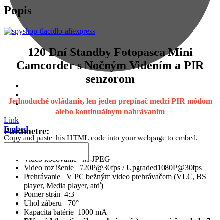
Popis
120 Dní Standby Fotopasca Mini
Camcorder s Nočným Videním a PIR
senzorom
Jednoduché ovládanie, len jeden prepínač medzi PIR módom
alebo kontinuálnym nahrávaním
Link
Embed
Parametre:
Copy and paste this HTML code into your webpage to embed.
Video formát AVI
Video kódovanie M-JPEG
Video rozlíšenie 720P@30fps / Upgraded1080P@30fps
Prehrávanie V PC bežným video prehrávačom (VLC, BS
player, Media player, atď)
Pomer strán 4:3
Uhol záberu 70°
Kapacita batérie 1000 mA