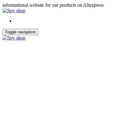
Skip
informational website for our products on Aliexpress
to
the
content
Toggle navigation