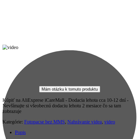
Mám otázku k tomuto produktu
Kúpiť na AliExprese iCareMall - Dodacia lehota cca 10-12 dní -
Nevšímajte si všeobecnú dodaciu lehotu 2 mesiace čo sa tam
zobrazuje
Kategórie:
Fotopacse bez MMS
,
Nahrávanie videa
,
video
Popis