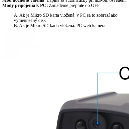
Mód nočného videnia
: Zapína sa automaticky pri nízkom osvetlení.
Módy pripojenia k PC:
Zariadenie prepnite do OFF
A. Ak je Mikro SD karta vložená: v PC sa to zobrazí ako
vymeniteľný disk
B. Ak je Mikro SD karta vložená: PC web kamera