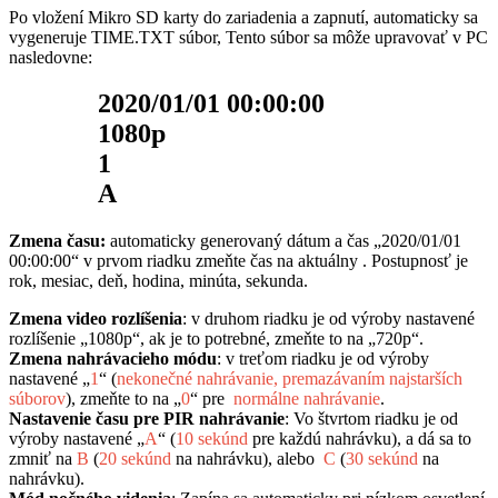
Po vložení Mikro SD karty do zariadenia a zapnutí, automaticky sa
vygeneruje TIME.TXT súbor, Tento súbor sa môže upravovať v PC
nasledovne:
2020/01/01 00:00:00
1080p
1
A
Zmena času:
automaticky generovaný dátum a čas
„2020/01/01
00:00:00“ v prvom riadku zmeňte čas na aktuálny . Postupnosť je
rok, mesiac, deň, hodina, minúta, sekunda.
Zmena video rozlíšenia
: v druhom riadku je od výroby nastavené
rozlíšenie „1080p“, ak je to potrebné, zmeňte to na „720p“.
Zmena nahrávacieho módu
: v treťom riadku je od výroby
nastavené „
1
“ (
nekonečné nahrávanie, premazávaním najstarších
súborov
), zmeňte to na „
0
“ pre
normálne nahrávanie
.
Nastavenie času pre PIR nahrávanie
: Vo štvrtom riadku je od
výroby nastavené „
A
“ (
10 sekúnd
pre každú nahrávku), a dá sa to
zmniť na
B
(
20 sekúnd
na nahrávku), alebo
C
(
30 sekúnd
na
nahrávku).