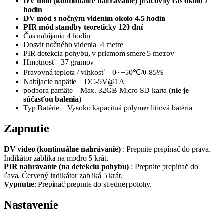
DV mód (kontinuálne nahrávanie) pracovný čas okolo 7
hodín
DV mód s nočným videním okolo 4.5 hodín
PIR mód standby teoreticky 120 dní
Čas nabíjania 4 hodín
Dosvit nočného videnia 4 metre
PIR detekcia pohybu, v priamom smere 5 metrov
Hmotnosť 37 gramov
Pravovná teplota / vlhkosť 0~+50℃/0-85%
Nabíjacie napätie DC-5V@1A
podpora pamäte Max. 32GB Micro SD karta (
nie je
súčasťou balenia
)
Typ Batérie Vysoko kapacitná polymer lítiová batéria
Zapnutie
DV video (kontinuálne nahrávanie)
: Prepnite prepínač do prava.
Indikátor zabliká na modro 5 krát.
PIR nahrávanie (na detekciu pohybu)
: Prepnite prepínač do
ľava. Červený indikátor zabliká 5 krát.
Vypnutie
: Prepínač prepnite do strednej polohy.
Nastavenie