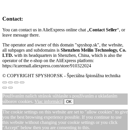
Contact:
You can contact us in AlieExpress online chat „
Contact Seller
“, or
leave message there.
The operator and owner of this domain "spyshop.sk", the website,
all subpages and subdomains is
Shenzhen Meilin Technology, Co.
LTD.
with its headquarters in Shenzhen, China, which is also the
operator of the e-shop on the AliExpress platform:
https://icaremall.aliexpress.com/store/910322024
© COPYRIGHT SPYSHOP.SK - Špeciálna špionážna technika
Používaním našich stránok súhlasíte s používaním a ukladaním
súborov cookies.
Viac informácií
OK
The cookie settings on this website are set to "allow cookies" to give
you the best browsing experience possible. If you continue to use
this website without changing your cookie settings or you click
"Accept" below then you are consenting to this.