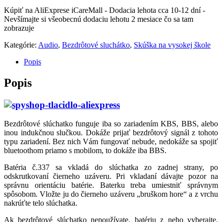
Kúpiť na AliExprese iCareMall - Dodacia lehota cca 10-12 dní -
Nevšímajte si všeobecnú dodaciu lehotu 2 mesiace čo sa tam
zobrazuje
Kategórie:
Audio
,
Bezdrôtové sluchátko
,
Skúška na vysokej škole
Popis
Popis
Bezdrôtové slúchatko funguje iba so zariadením KBS, BBS, alebo
inou indukčnou slučkou. Dokáže prijať bezdrôtový signál z tohoto
typu zariadení. Bez nich Vám fungovať nebude, nedokáže sa spojiť
bluetoothom priamo s mobilom, to dokáže iba BBS.
Batéria č.337 sa vkladá do slúchatka zo zadnej strany, po
odskrutkovaní čierneho uzáveru. Pri vkladaní dávajte pozor na
správnu orientáciu batérie. Baterku treba umiestniť správnym
spôsobom. Vložte ju do čierneho uzáveru „bruškom hore“ a z vrchu
nakrúťte telo slúchatka.
Ak bezdrôtové slúchatko nepoužívate, batériu z neho vyberajte.