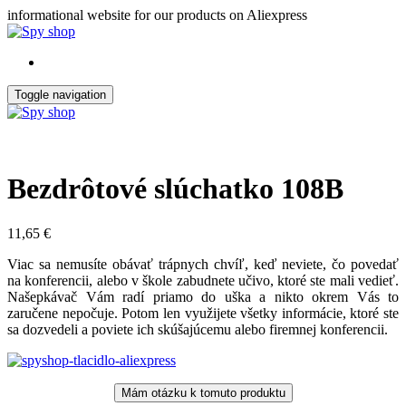
Skip
informational website for our products on Aliexpress
to
the
content
Toggle navigation
Bezdrôtové slúchatko 108B
11,65
€
Viac sa nemusíte obávať trápnych chvíľ, keď neviete, čo povedať
na konferencii, alebo v škole zabudnete učivo, ktoré ste mali vedieť.
Našepkávač Vám radí priamo do uška a nikto okrem Vás to
zaručene nepočuje. Potom len využijete všetky informácie, ktoré ste
sa dozvedeli a poviete ich skúšajúcemu alebo firemnej konferencii.
Mám otázku k tomuto produktu