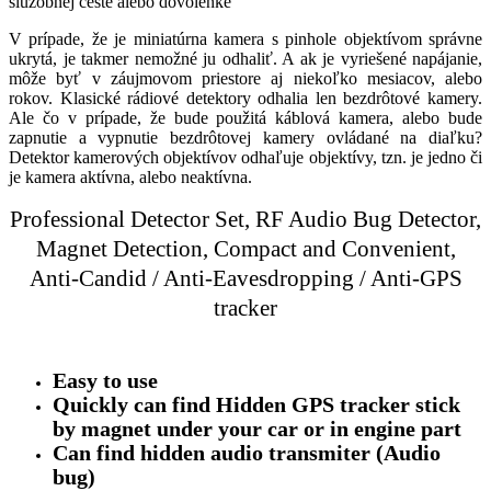
služobnej ceste alebo dovolenke
V prípade, že je miniatúrna kamera s pinhole objektívom správne
ukrytá, je takmer nemožné ju odhaliť. A ak je vyriešené napájanie,
môže byť v záujmovom priestore aj niekoľko mesiacov, alebo
rokov. Klasické rádiové detektory odhalia len bezdrôtové kamery.
Ale čo v prípade, že bude použitá káblová kamera, alebo bude
zapnutie a vypnutie bezdrôtovej kamery ovládané na diaľku?
Detektor kamerových objektívov odhaľuje objektívy, tzn. je jedno či
je kamera aktívna, alebo neaktívna.
Professional
Detector Set, RF Audio Bug Detector,
Magnet Detection, Compact and Convenient,
Anti-Candid / Anti-Eavesdropping / Anti-GPS
tracker
Easy to use
Quickly can find Hidden GPS tracker stick
by magnet under your car or in engine part
Can find hidden audio transmiter (Audio
bug)