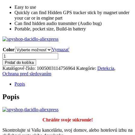
Easy to use
Quickly can find Hidden GPS tracker stick by magnet under
your car or in engine part
Can find hidden audio transmiter (Audio bug)
Portable, pocket size, Build-in battery
Color
Vymazať
množstvo
Detektor
Pridať do košíka
M8000
Katalógové číslo:
1005003114756964
Kategórie:
Detekcia
,
Ochrana pred sledovaním
Popis
Popis
Chráňte svoje súkromie!
Skontrolujte si Vašu kanceláriu, svoj domov, alebo hotelovú izbu na