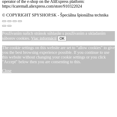
operator of the e-shop on the AliExpress platform:
https://icaremall.aliexpress.com/store/910322024
© COPYRIGHT SPYSHOP.SK - Špeciálna špionážna technika
Používaním našich stránok súhlasíte s používaním a ukladaním
súborov cookies.
Viac informácií
OK
The cookie settings on this website are set to "allow cookies" to give
you the best browsing experience possible. If you continue to use
this website without changing your cookie settings or you click
"Accept" below then you are consenting to this.
Close